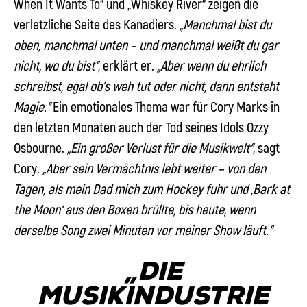
When It Wants To“
und
„Whiskey River“
zeigen die
verletzliche Seite des Kanadiers.
„Manchmal bist du
oben, manchmal unten – und manchmal weißt du gar
nicht, wo du bist“
, erklärt er.
„Aber wenn du ehrlich
schreibst, egal ob’s weh tut oder nicht, dann entsteht
Magie.“
Ein emotionales Thema war für
Cory Marks
in
den letzten Monaten auch der Tod seines Idols
Ozzy
Osbourne
.
„Ein großer Verlust für die Musikwelt“
, sagt
Cory
.
„Aber sein Vermächtnis lebt weiter – von den
Tagen, als mein Dad mich zum Hockey fuhr und ‚Bark at
the Moon‘ aus den Boxen brüllte, bis heute, wenn
derselbe Song zwei Minuten vor meiner Show läuft.“
„Die
Musikindustrie