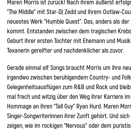
Maren Morris ist zurück! Nach ihrem äußerst erfol
“The Middle” mit Star-DJ Zedd und ihrem Outlaw-Coun
neuestes Werk “Humble Quest”. Das, anders als der T
kommt. Entstanden zwischen dem tragischen Krebst
Geburt ihrer ersten Tochter mit Ehemann und Musike
Texanerin gereifter und nachdenklicher als zuvor.
Gerade einmal elf Songs braucht Morris um ihre ne
irgendwo zwischen beruhigendem Country- und Folk-
Gelegenheitsausflügen zum R&B und Rock und bleibt d
mal frech und witzig über den Weg ihrer Karriere im
Hommage an ihren “Tall Guy” Ryan Hurd. Maren Morri
Singer-Songwriterinnen ihrer Zunft gehört. Und sich
zeigen, wie im rockigen “Nervous” oder dem puristi