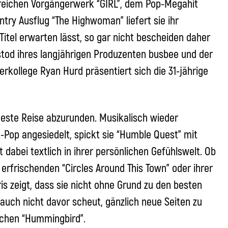
greichen Vorgängerwerk “GIRL”, dem Pop-Megahit
try Ausflug “The Highwoman” liefert sie ihr
itel erwarten lässt, so gar nicht bescheiden daher
od ihres langjährigen Produzenten busbee und der
rkollege Ryan Hurd präsentiert sich die 31-jährige
ueste Reise abzurunden. Musikalisch wieder
Pop angesiedelt, spickt sie “Humble Quest” mit
abei textlich in ihrer persönlichen Gefühlswelt. Ob
 erfrischenden “Circles Around This Town” oder ihrer
s zeigt, dass sie nicht ohne Grund zu den besten
 auch nicht davor scheut, gänzlich neue Seiten zu
schen “Hummingbird”.