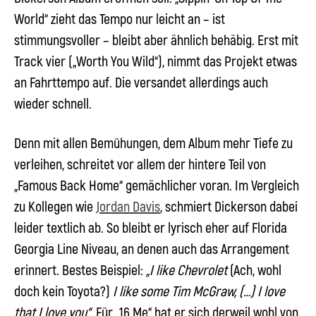
World“ zieht das Tempo nur leicht an – ist
stimmungsvoller – bleibt aber ähnlich behäbig. Erst mit
Track vier („Worth You Wild“), nimmt das Projekt etwas
an Fahrttempo auf. Die versandet allerdings auch
wieder schnell.
Denn mit allen Bemühungen, dem Album mehr Tiefe zu
verleihen, schreitet vor allem der hintere Teil von
„Famous Back Home“ gemächlicher voran. Im Vergleich
zu Kollegen wie
Jordan Davis
, schmiert Dickerson dabei
leider textlich ab. So bleibt er lyrisch eher auf Florida
Georgia Line Niveau, an denen auch das Arrangement
erinnert. Bestes Beispiel:
„I like Chevrolet
(Ach, wohl
doch kein Toyota?)
I like some Tim McGraw, (…) I love
that I love you“
. Für „16 Me“ hat er sich derweil wohl von