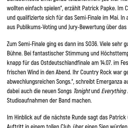
wollten einfach spielen“, erzählt Patrick Papke. Im
und qualifizierte sich für das Semi-Finale im Mai. I
aus Publikums-Voting und Jury-Bewertung über da
Zum Semi-Finale ging es dann ins SO36. Viele sehr 
Bühne. Bei fantastischer Stimmung und Höchsttemper
knapp für das Ostdeutschlandfinale am 14.07. im Fes
frischen Wind in den Abend. Ihr Country Rock war 
abwechlungsreichen Songs.“, schreibt Emerganza au
dabei auch die neuen Songs
Tonight
und
Everything 
Studioaufnahmen der Band machen.
Im Hinblick auf die nächste Runde sagt das Patrick 
Auftritt in einem tollen Club, über einen Sieg würden