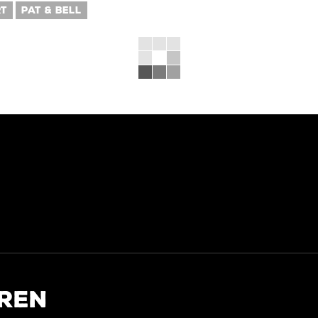
T
PAT & BELL
REN