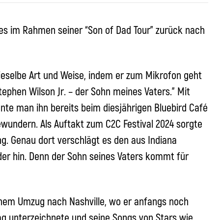
es im Rahmen seiner “Son of Dad Tour” zurück nach
dieselbe Art und Weise, indem er zum Mikrofon geht
Stephen Wilson Jr. – der Sohn meines Vaters.” Mit
te man ihn bereits beim diesjährigen Bluebird Café
ewundern. Als Auftakt zum C2C Festival 2024 sorgte
g. Genau dort verschlägt es den aus Indiana
r hin. Denn der Sohn seines Vaters kommt für
einem Umzug nach Nashville, wo er anfangs noch
rag unterzeichnete und seine Songs von Stars wie