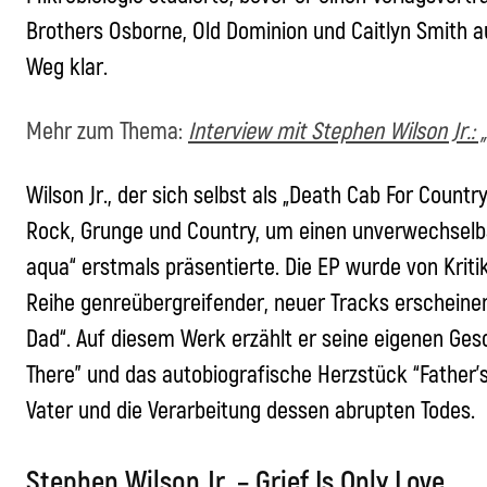
Brothers Osborne, Old Dominion und Caitlyn Smith
Weg klar.
Mehr zum Thema:
Interview mit Stephen Wilson Jr.:
Wilson Jr., der sich selbst als „Death Cab For Countr
Rock, Grunge und Country, um einen unverwechselba
aqua“ erstmals präsentierte. Die EP wurde von Krit
Reihe genreübergreifender, neuer Tracks erscheine
Dad“. Auf diesem Werk erzählt er seine eigenen Geschi
There” und das autobiografische Herzstück “Father’s 
Vater und die Verarbeitung dessen abrupten Todes.
Stephen Wilson Jr. – Grief Is Only Love