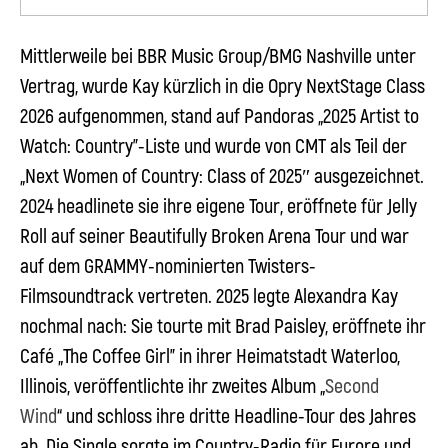
Mittlerweile bei BBR Music Group/BMG Nashville unter
Vertrag, wurde
Kay
kürzlich in die Opry NextStage Class
2026 aufgenommen, stand auf Pandoras „2025 Artist to
Watch: Country”-Liste und wurde von CMT als Teil der
„Next Women of Country: Class of 2025″ ausgezeichnet.
2024 headlinete sie ihre eigene Tour, eröffnete für Jelly
Roll auf seiner Beautifully Broken Arena Tour und war
auf dem GRAMMY-nominierten Twisters-
Filmsoundtrack vertreten. 2025 legte
Alexandra Kay
nochmal nach: Sie tourte mit Brad Paisley, eröffnete ihr
Café „The Coffee Girl” in ihrer Heimatstadt Waterloo,
Illinois, veröffentlichte ihr zweites Album „
Second
Wind
“ und schloss ihre dritte Headline-Tour des Jahres
ab. Die Single sorgte im Country-Radio für Furore und