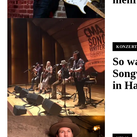
KONZERT
So w
Songw
in H