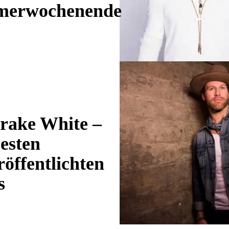
erwochenende
Drake White –
esten
öffentlichten
s