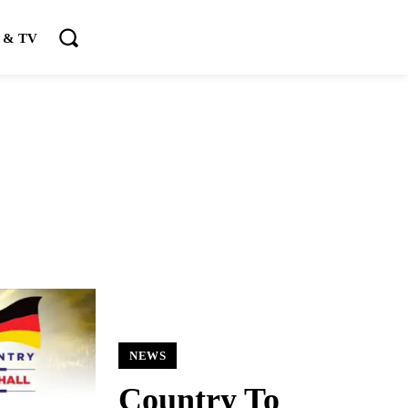
 & TV
NEWS
Country To