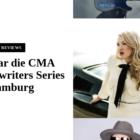
 REVIEWS
ar die CMA
riters Series
amburg