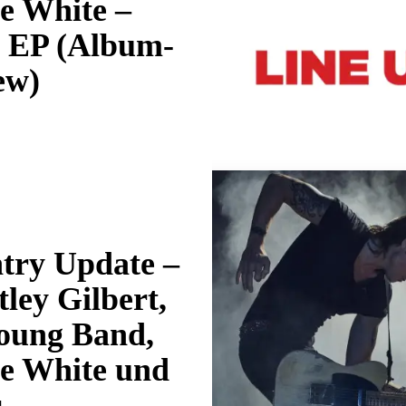
e White –
s EP (Album-
ew)
try Update –
ley Gilbert,
Young Band,
e White und
r