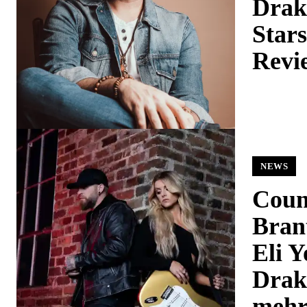
Drak
Star
Revi
NEWS
Coun
Brant
Eli 
Drak
meh