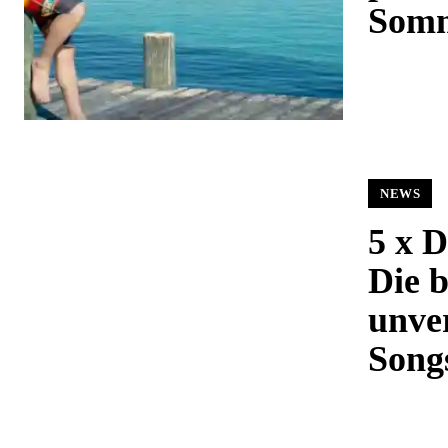
Somm
NEWS
5 x 
Die b
unver
Song