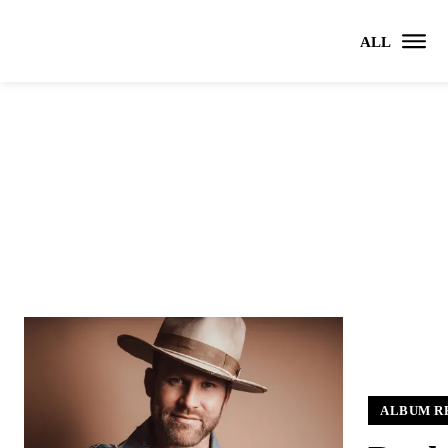
ALL
ALBUM R