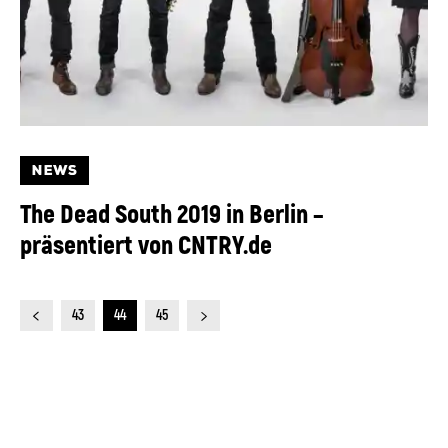
NEWS
The Dead South 2019 in Berlin –
präsentiert von CNTRY.de
43
44
45